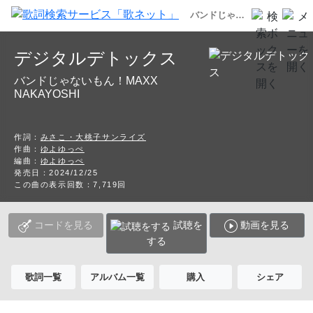
バンドじゃないもん！MAXX NAKAYOSHI デジタルデトックス 歌詞
デジタルデトックス
バンドじゃないもん！MAXX
NAKAYOSHI
作詞：
みさこ・大桃子サンライズ
作曲：
ゆよゆっぺ
編曲：
ゆよゆっぺ
発売日：2024/12/25
この曲の表示回数：7,719回
コードを見る
試聴を
動画を見る
する
歌詞一覧
アルバム一覧
購入
シェア