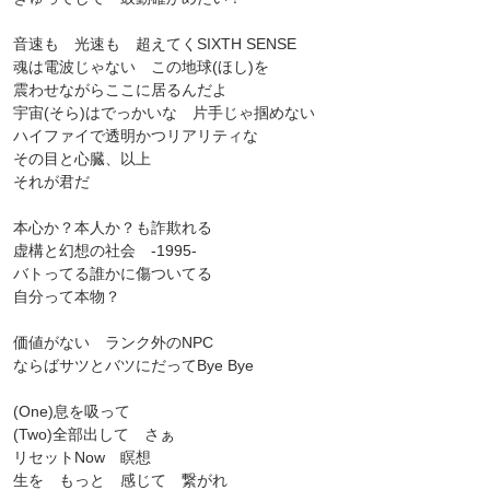
音速も 光速も 超えてくSIXTH SENSE
魂は電波じゃない この地球(ほし)を
震わせながらここに居るんだよ
宇宙(そら)はでっかいな 片手じゃ掴めない
ハイファイで透明かつリアリティな
その目と心臓、以上
それが君だ
本心か？本人か？も詐欺れる
虚構と幻想の社会 -1995-
バトってる誰かに傷ついてる
自分って本物？
価値がない ランク外のNPC
ならばサツとバツにだってBye Bye
(One)息を吸って
(Two)全部出して さぁ
リセットNow 瞑想
生を もっと 感じて 繋がれ