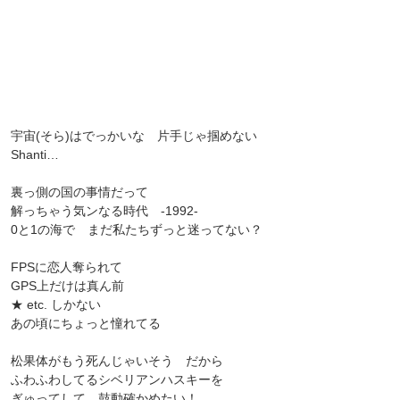
宇宙(そら)はでっかいな 片手じゃ掴めない
Shanti…
裏っ側の国の事情だって
解っちゃう気ンなる時代 -1992-
0と1の海で まだ私たちずっと迷ってない？
FPSに恋人奪られて
GPS上だけは真ん前
★ etc. しかない
あの頃にちょっと憧れてる
松果体がもう死んじゃいそう だから
ふわふわしてるシベリアンハスキーを
ぎゅってして 鼓動確かめたい！