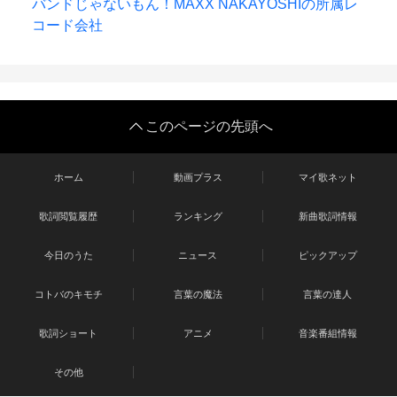
バンドじゃないもん！MAXX NAKAYOSHIの所属レ
コード会社
このページの先頭へ
ホーム
動画プラス
マイ歌ネット
歌詞閲覧履歴
ランキング
新曲歌詞情報
今日のうた
ニュース
ピックアップ
コトバのキモチ
言葉の魔法
言葉の達人
歌詞ショート
アニメ
音楽番組情報
その他